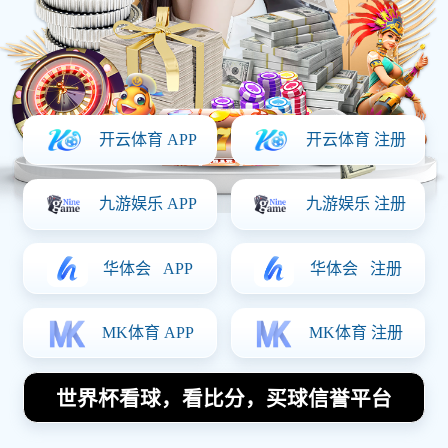
故事
2026-05-14
在绿茵场上追逐梦想的她们，展现了女性足球运动员的坚韧
与勇气。足球小说中的多女主故事，往往围绕几位性格各
异、背景不同的女孩，通过她们在球场上的拼搏与成长，描
绘了友情、奋斗与梦想交织的动人画面。这些故事不仅展示
了足球这项运动的魅力，更反映了当代女性在追求自我价值
和实现梦想过程中的挑战与坚持。本文将从角色塑造、情感
纠葛、团队精神以及社会影响等四个方面深入探讨这一主
题，以期让读者更好地理解这些在绿茵场上奋力追梦的女孩
们所经历的一切。
1、角色塑造的独特魅力
每一位女主角都拥有鲜明的个性和独特的背景，使得这个故