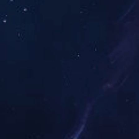
者的需求。
在现代设计理念中，AJ1依旧保持着简约而不
现出了高端与品质感。例如，使用优质皮革和先
性，这使得它们能够轻松应对各种场合。
此外，AJ1还不断推出限量版和联名款，以迎
了产品的新鲜感，更成为时尚圈讨论的话题，
2、年轻人文化认同的重要象征
AJ1不仅是一双鞋，更是许多年轻人生活方式
在这个信息化快速发展的时代，年轻人渴望通过
平台。
许多明星和运动员选择穿着AJ1，这样无形中
偶像通过分享自己的搭配，引导粉丝们追随这种
品牌，更是生活态度的一种体现。