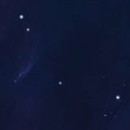
简单的风格。无论是在材质选择上还是细节处理上，都体
进科技相结合，使得每一双AJ1都兼具舒适性与耐用
合年轻消费者追求独特性的心理。这些创新设计不仅增添
引发广泛关注。
的一部分。它承载着他们对自由、个性和创造力的追求。
自身穿着来表达独特身份，而AJ1恰好提供了这样一个
增强了其社会影响力。尤其是在社交媒体盛行之际，各类
时尚潮流，让更多的人认识到AJ1所代表的不仅是运动