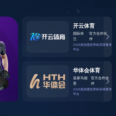
互动
6686足球
在线客服