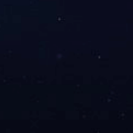
系方式
电话
14755149988
邮箱
naturalistic@sina.com
地址
湘潭市雨湖区熙春路17号