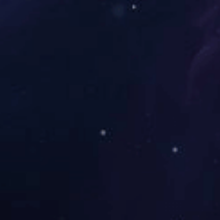
一单品强大的生命力。同时，它也标志着当代
AJ1无疑已经超越了一般意义上的运动装备，
尚新风潮，为更多人带来灵感和力量。在这个
属于自己的那一双“梦想之鞋”。
上一篇
邮箱订阅
我们提供信息丰富的月度技术通讯-请查看。