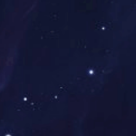
上，我们常常能看到穿着AJ1的人群，他们以此展示自
说AJ1已然成为了一种文化符号，让更多年轻人在其中
费者，还为品牌创造了可观的经济收益。随着复古潮流兴
逐的对象，其市场价格也随之水涨船高。
，并纷纷加入这一市场竞争。例如，通过限量发售或特殊
导
值空间。这种策略让消费者在购买过程中产生一种“稀缺”