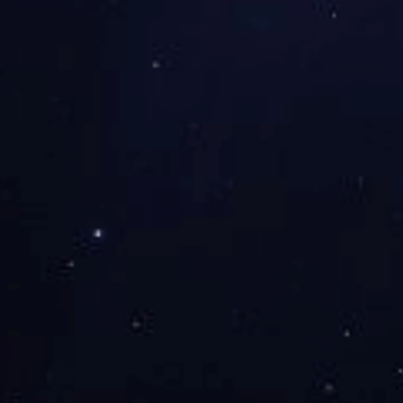
⚽️⚽️6686 - 最热门的体育足球直播频道：6686
育直播频道采用智能CDN调度，高峰时段不卡
顿。直播界面支持实时聊天弹幕，并可选择方
解说。平台还设有“经典回放”库，收录历届世
完整录像。看足球直播，就上6686。访问官网
体验流畅高清的观赛服务。