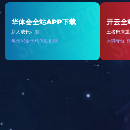
复古潮流与篮球文化的完美结合
2026-05-15
在当今时尚界，复古潮流与篮球文化的结合愈发
格，成为了这一趋势的引领者。这种鞋款不仅
本文将从四个方面探讨AJ1复古潮流篮球鞋如
带来的商业价值以及在全球范围内引领的新风潮
性，以及它在当代社会中的独特地位。
1、复古与现代设计的完美融合
AJ1作为一款经典篮球鞋，其设计灵感源自于
其独特的外观和多样化的色彩搭配，使得这双