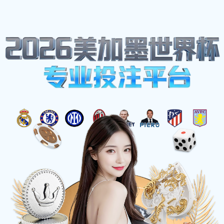
项目成果
首页
项目成果
大妈们激情四溢篮球场上群殴引发围观热潮现场